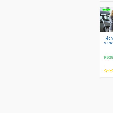
Técn
Vend
R$
29