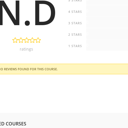
N.D
5 STARS
0
4 STARS
0
3 STARS
0
2 STARS
0
1 STARS
ratings
O REVIEWS FOUND FOR THIS COURSE.
Porteiro Online
ED COURSES
JUVENTUDE ATIVA