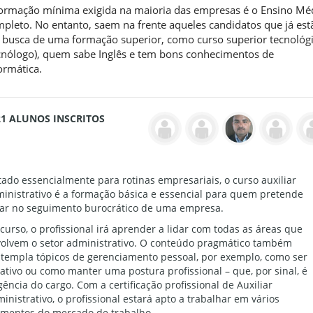
ormação mínima exigida na maioria das empresas é o Ensino Mé
pleto. No entanto, saem na frente aqueles candidatos que já est
busca de uma formação superior, como curso superior tecnológ
cnólogo), quem sabe Inglês e tem bons conhecimentos de
ormática.
21 ALUNOS INSCRITOS
tado essencialmente para rotinas empresariais, o curso auxiliar
inistrativo é a formação básica e essencial para quem pretende
ar no seguimento burocrático de uma empresa.
curso, o profissional irá aprender a lidar com todas as áreas que
olvem o setor administrativo. O conteúdo pragmático também
templa tópicos de gerenciamento pessoal, por exemplo, como ser
ativo ou como manter uma postura profissional – que, por sinal, é
gência do cargo. Com a certificação profissional de Auxiliar
inistrativo, o profissional estará apto a trabalhar em vários
mentos do mercado de trabalho.