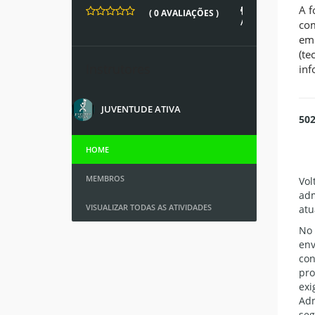
A f
5021
( 0 AVALIAÇÕES )
ALUNOS
com
em 
(te
Instrutores
inf
JUVENTUDE ATIVA
50
HOME
MEMBROS
Vol
adm
VISUALIZAR TODAS AS ATIVIDADES
atu
No 
env
con
pro
exi
Adm
seg