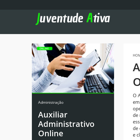
HO
A
O
O A
emp
Administração
ope
Auxiliar
de 
Administrativo
ess
de 
Online
e c