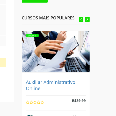
CURSOS MAIS POPULARES
Recepcion
Auxiliar Administrativo
Online
R$
39.99
R$
39.99
1340
JUVEN