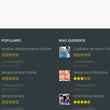
 POPULARES
MAIS QUERIDOS
Auxiliar Administrativo Online
Cuidador de Idoso On
( 0 AVALIAÇÕES )
( 0 AVALIAÇÕES )
5021 ALUNOS
25 ALUNOS
Recepcionista Online
Manicure e Pedicure
( 0 AVALIAÇÕES )
( 1 AVALIAÇÕES )
3035 ALUNOS
303 ALUNOS
Recepcionista
Informática Básica
( 0 AVALIAÇÕES )
( 2 AVALIAÇÕES )