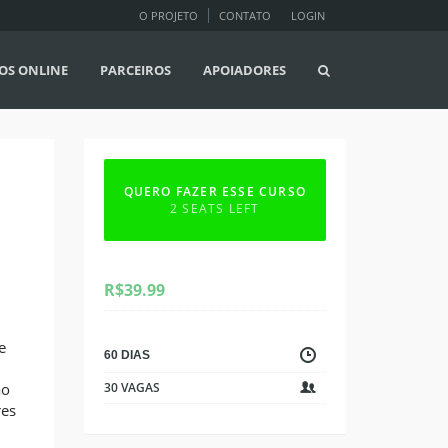
O PROJETO
CONTATO
LOGIN
OS ONLINE
PARCEIROS
APOIADORES
QUERO FAZER ESSE CURSO
2 SEATS LEFT
R$
39.99
e
60 DIAS
ão
30 VAGAS
res