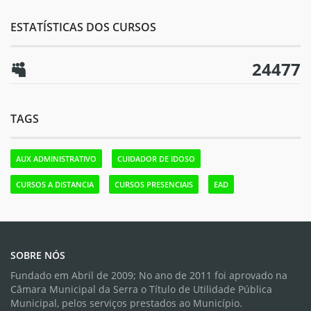
ESTATÍSTICAS DOS CURSOS
24477
TAGS
AUX ADMINISTRATIVO
CUIDADOR DE IDOSO
CURSOS A DISTANCIA
CURSOS PRESENCIAIS
EAD
SOBRE NÓS
Fundado em Abril de 2009; No ano de 2011 foi aprovado na
Câmara Municipal da Serra o Título de Utilidade Pública
Municipal, pelos serviços prestados ao Município.